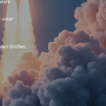
steht
e
unter:
unden Grüßen,